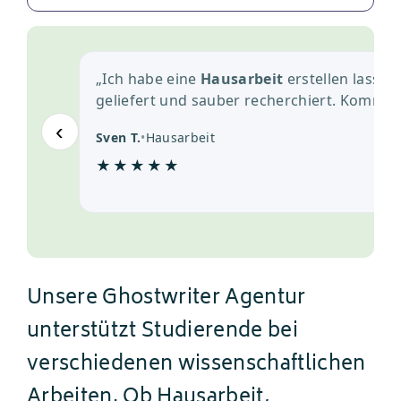
Service
„Ich habe eine
Hausarbeit
erstellen lassen,
geliefert und sauber recherchiert. Kommun
‹
Sven T.
•
Hausarbeit
★★★★★
Unsere Ghostwriter Agentur
unterstützt Studierende bei
verschiedenen wissenschaftlichen
Arbeiten. Ob Hausarbeit,