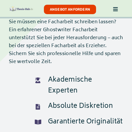
Skip
ANGEBOT ANFORDERN
Toggle
to
Navigat
Sie müssen eine Facharbeit schreiben lassen?
content
LEISTUNGEN
Ein erfahrener Ghostwriter Facharbeit
unterstützt Sie bei jeder Herausforderung – auch
bei der speziellen Facharbeit als Erzieher.
PREISE
Sichern Sie sich professionelle Hilfe und sparen
Sie wertvolle Zeit.
ABLAUF
Akademische
Experten
Absolute Diskretion
Garantierte Originalität